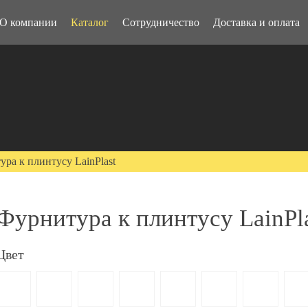
О компании
Каталог
Сотрудничество
Доставка и оплата
ра к плинтусу LainPlast
Фурнитура к плинтусу LainPl
Цвет