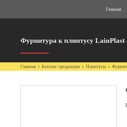
Главная
Фурнитура к плинтусу LainPlast
Главная
Каталог продукции
Плинтусы
Фурниту